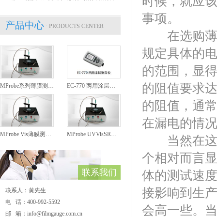
时候，就应
事项。
产品中心
· PRODUCTS CENTER
在选购薄膜
规定具体的
的范围，显
的阻值要求达
MProbe系列薄膜测厚仪
EC-770 两用涂层测厚仪
的阻值，通常
在漏电的情
MProbe Vis薄膜测厚仪
MProbe UVVisSR薄膜测厚仪
当然在这个
个相对而言
联系我们
体的测试速
接影响到生
联系人：黄先生
电 话：400-992-5592
会高一些。
邮 箱：info@filmgauge.com.cn