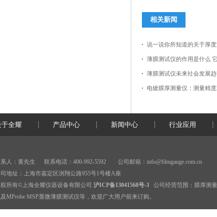
相关新闻
说一说你所知道的关于厚度
薄膜测试仪的作用是什么 
薄膜测试仪未来社会发展趋
电镀膜厚测量仪：测量精度
关于全耀
产品中心
新闻中心
行业应用
系人：黄先生 联系电话：400-992-5592 公司邮箱：
info@filmgauge.com.cn
司地址：上海市嘉定区浏翔公路955号1号楼A座
版权所有©上海全耀仪器设备有限公司
沪ICP备13041568号-3
公司经营范围：
膜厚测
及MProbe MSP显微薄膜测试仪等，欢迎广大用户前来订购。