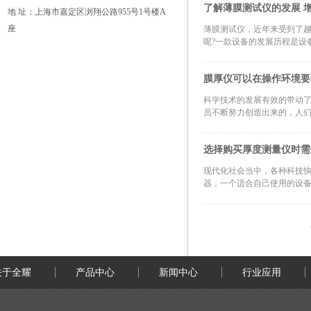
了解薄膜测试仪的发展 
地 址：上海市嘉定区浏翔公路955号1号楼A
座
薄膜测试仪，近年来受到了
呢?一款设备的发展历程是设
膜厚仪可以在操作环境要
科学技术的发展有效的带动
员不断努力创造出来的，人们
选择购买厚度测量仪时需
现代化社会当中，各种科技
器，一个适合自己使用的设备
关于全耀
产品中心
新闻中心
行业应用