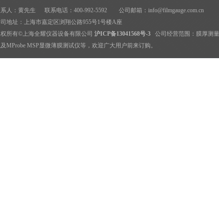
系人：黄先生 联系电话：400-992-5592 公司邮箱：
info@filmgauge.com.cn
司地址：上海市嘉定区浏翔公路955号1号楼A座
版权所有©上海全耀仪器设备有限公司
沪ICP备13041568号-3
公司经营范围：
膜厚测
及MProbe MSP显微薄膜测试仪等，欢迎广大用户前来订购。