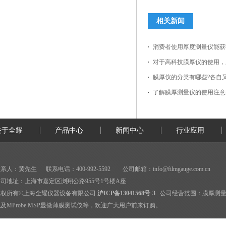
相关新闻
消费者使用厚度测量仪能获
对于高科技膜厚仪的使用，
膜厚仪的分类有哪些?各自
了解膜厚测量仪的使用注意
关于全耀
产品中心
新闻中心
行业应用
系人：黄先生 联系电话：400-992-5592 公司邮箱：
info@filmgauge.com.cn
司地址：上海市嘉定区浏翔公路955号1号楼A座
版权所有©上海全耀仪器设备有限公司
沪ICP备13041568号-3
公司经营范围：
膜厚测
及MProbe MSP显微薄膜测试仪等，欢迎广大用户前来订购。