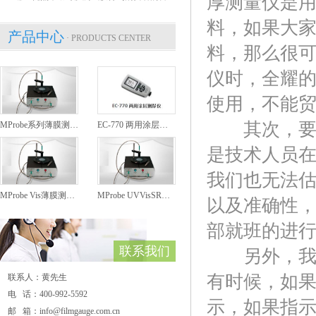
厚测量仪是
料，如果大
产品中心
· PRODUCTS CENTER
料，那么很
仪时，全耀
使用，不能
其次，要一
MProbe系列薄膜测厚仪
EC-770 两用涂层测厚仪
是技术人员
我们也无法
MProbe Vis薄膜测厚仪
MProbe UVVisSR薄膜测厚仪
以及准确性
部就班的进
联系我们
另外，我们
有时候，如
联系人：黄先生
电 话：400-992-5592
示，如果指
邮 箱：info@filmgauge.com.cn