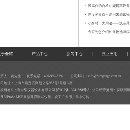
膜厚仪的自检功能提高设备
厚度测量仪只是用来测试物
小身材，大用途——浅谈薄
专家为您介绍如何挑选薄膜
关于全耀
产品中心
新闻中心
行业应用
系人：黄先生 联系电话：400-992-5592 公司邮箱：
info@filmgauge.com.cn
司地址：上海市嘉定区浏翔公路955号1号楼A座
版权所有©上海全耀仪器设备有限公司
沪ICP备13041568号-3
公司经营范围：
膜厚测
及MProbe MSP显微薄膜测试仪等，欢迎广大用户前来订购。