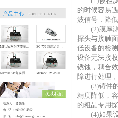
(1)被检
的时候容易
产品中心
· PRODUCTS CENTER
波信号，降
(2)膜厚
探头与接触
低设备的检
MProbe系列薄膜测厚仪
EC-770 两用涂层测厚仪
设备无法接
锈蚀，耦合
MProbe Vis薄膜测厚仪
MProbe UVVisSR薄膜测厚仪
障进行处理
(3)铸件
联系我们
精度降低，
的粗晶专用
联系人：黄先生
电 话：400-992-5592
(4)如果
邮 箱：info@filmgauge.com.cn