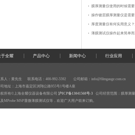
膜厚测量仪使用的时候需要
操作镀层膜厚测量仪是需要
厚度测量仪有何实用意义？
薄膜测试仪操作起来简单而
关于全耀
产品中心
新闻中心
行业应用
系人：黄先生 联系电话：400-992-5592 公司邮箱：
info@filmgauge.com.cn
司地址：上海市嘉定区浏翔公路955号1号楼A座
版权所有©上海全耀仪器设备有限公司
沪ICP备13041568号-3
公司经营范围：
膜厚测
及MProbe MSP显微薄膜测试仪等，欢迎广大用户前来订购。