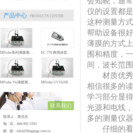
会知晓，通
仪的设置都
产品中心
· PRODUCTS CENTER
这种测量方
帮助设备很
薄膜的方式
围和精度，一
MProbe系列薄膜测厚仪
EC-770 两用涂层测厚仪
间，波长范围
材质优秀的
MProbe Vis薄膜测厚仪
MProbe UVVisSR薄膜测厚仪
相信很多的
学习部分显
联系我们
光源和电线
多的测量仪
联系人：黄先生
电 话：400-992-5592
仔细的看各
邮 箱：info@filmgauge.com.cn