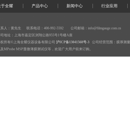
关于全耀
产品中心
新闻中心
行业应用
系人：黄先生 联系电话：400-992-5592 公司邮箱：
info@filmgauge.com.cn
司地址：上海市嘉定区浏翔公路955号1号楼A座
版权所有©上海全耀仪器设备有限公司
沪ICP备13041568号-3
公司经营范围：
膜厚测
及MProbe MSP显微薄膜测试仪等，欢迎广大用户前来订购。