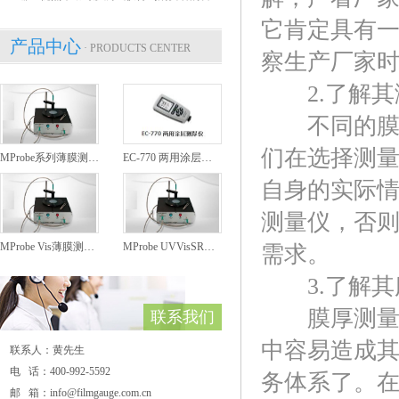
它肯定具有
产品中心
· PRODUCTS CENTER
察生产厂家
2.了解其
不同的膜厚
们在选择测
MProbe系列薄膜测厚仪
EC-770 两用涂层测厚仪
自身的实际
测量仪，否
MProbe Vis薄膜测厚仪
MProbe UVVisSR薄膜测厚仪
需求。
3.了解其
膜厚测量仪
联系我们
中容易造成
联系人：黄先生
电 话：400-992-5592
务体系了。
邮 箱：info@filmgauge.com.cn