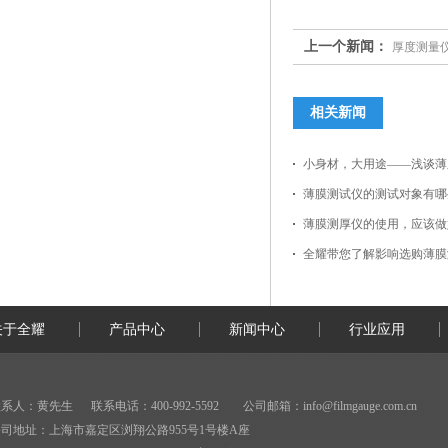
上一个新闻：
厚度测量
相关新闻
小身材，大用途——浅谈薄
薄膜测试仪的测试对象有哪
薄膜测厚仪的使用，应该做
全耀带您了解影响选购薄膜
关于全耀
产品中心
新闻中心
行业应用
系人：黄先生 联系电话：400-992-5592 公司邮箱：
info@filmgauge.com.cn
司地址：上海市嘉定区浏翔公路955号1号楼A座