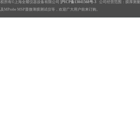
版权所有©上海全耀仪器设备有限公司
沪ICP备13041568号-3
公司经营范围：
膜厚测
及MProbe MSP显微薄膜测试仪等，欢迎广大用户前来订购。