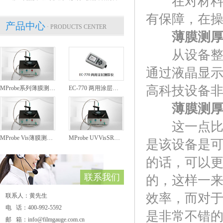
在对材料进
有保障，在操
产品中心
· PRODUCTS CENTER
薄膜测
从设备整个
通过液晶显
高科技设备
MProbe系列薄膜测厚仪
EC-770 两用涂层测厚仪
薄膜测
这一点比较
MProbe Vis薄膜测厚仪
MProbe UVVisSR薄膜测厚仪
是该设备是
的话，可以
联系我们
的，这样一
效率，而对
联系人：黄先生
电 话：400-992-5592
是非常不错
邮 箱：info@filmgauge.com.cn