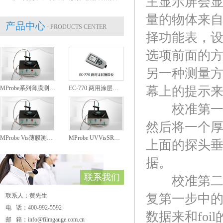
主显示屏会
量的物体来自
产品中心
· PRODUCTS CENTER
择功能表，
选项前面的
另一种测量
幕上的提示
MProbe系列薄膜测厚仪
EC-770 两用涂层测厚仪
校准第一步
然后将一个厚
MProbe Vis薄膜测厚仪
MProbe UVVisSR薄膜测厚仪
上面的探头垂直
据。
联系我们
校准第二步：
复第一步中
联系人：黄先生
电 话：400-992-5592
数据来和fo
邮 箱：info@filmgauge.com.cn