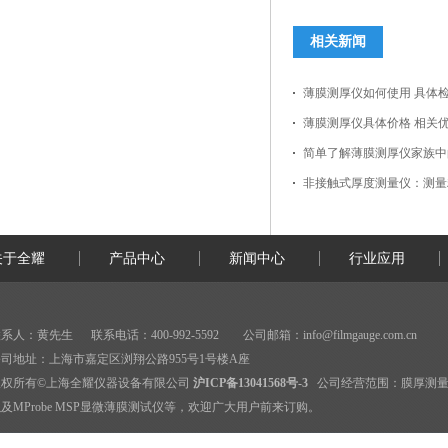
相关新闻
薄膜测厚仪如何使用 具体
薄膜测厚仪具体价格 相关
简单了解薄膜测厚仪家族中
非接触式厚度测量仪：测量
关于全耀
产品中心
新闻中心
行业应用
系人：黄先生 联系电话：400-992-5592 公司邮箱：
info@filmgauge.com.cn
司地址：上海市嘉定区浏翔公路955号1号楼A座
版权所有©上海全耀仪器设备有限公司
沪ICP备13041568号-3
公司经营范围：
膜厚测
及MProbe MSP显微薄膜测试仪等，欢迎广大用户前来订购。